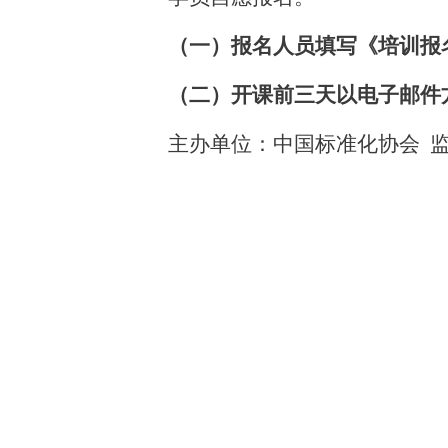
（一）报名人员填写《培训报
（二）开课前三天以电子邮件
主办单位：中国标准化协会
监
承办单位：通标伟业（北京）
报名邮箱：1861105879
咨询电话：010-51063489
手 机：
18611058791
手机/微
联 系 人：刘阳